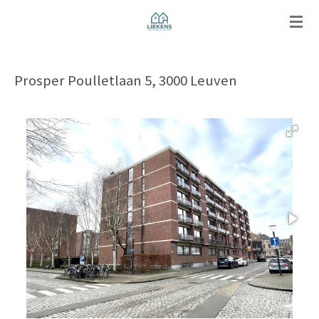
Ga
direct
naar
de
Prosper Poulletlaan 5, 3000 Leuven
hoofdinhoud