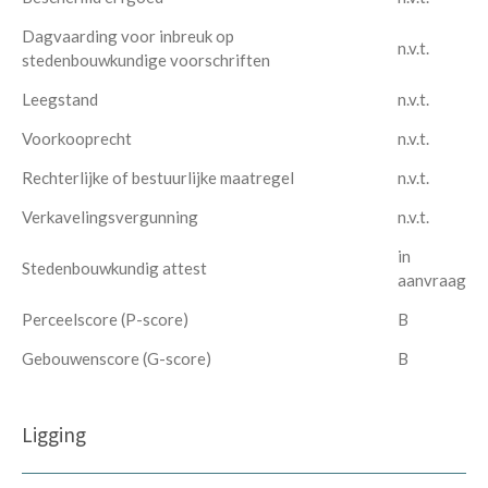
Dagvaarding voor inbreuk op
n.v.t.
stedenbouwkundige voorschriften
Leegstand
n.v.t.
Voorkooprecht
n.v.t.
Rechterlijke of bestuurlijke maatregel
n.v.t.
Verkavelingsvergunning
n.v.t.
in
Stedenbouwkundig attest
aanvraag
Perceelscore (P-score)
B
Gebouwenscore (G-score)
B
Ligging