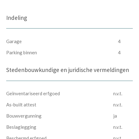
Indeling
Garage
4
Parking binnen
4
Stedenbouwkundige en juridische vermeldingen
Geïnventariseerd erfgoed
n.v.t.
As-built attest
n.v.t.
Bouwvergunning
ja
Beslaglegging
n.v.t.
Beschermd erfgoed
n.v.t.