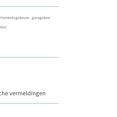
rtementsgebouw - garagebox
oten
che vermeldingen