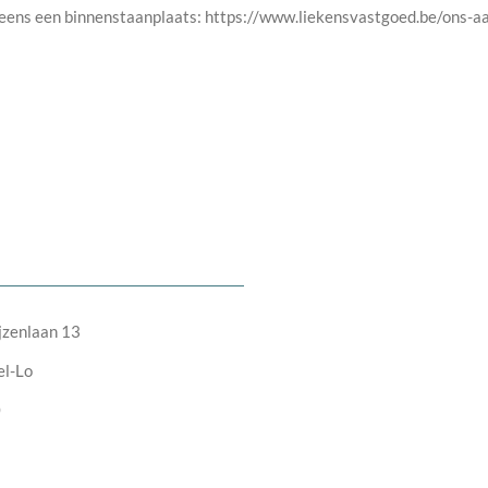
eens een binnenstaanplaats: https://www.liekensvastgoed.be/ons-a
jzenlaan 13
el-Lo
0