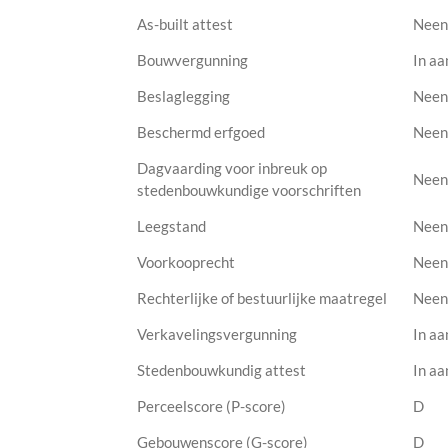
As-built attest
Neen
Bouwvergunning
In aa
Beslaglegging
Neen
Beschermd erfgoed
Neen
Dagvaarding voor inbreuk op
Neen
stedenbouwkundige voorschriften
Leegstand
Neen
Voorkooprecht
Neen
Rechterlijke of bestuurlijke maatregel
Neen
Verkavelingsvergunning
In aa
Stedenbouwkundig attest
In aa
Perceelscore (P-score)
D
Gebouwenscore (G-score)
D