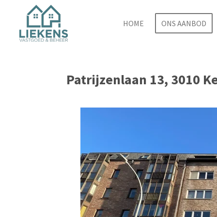
Ga
direct
HOME
ONS AANBOD
naar
de
hoofdinhoud
Patrijzenlaan 13, 3010 K