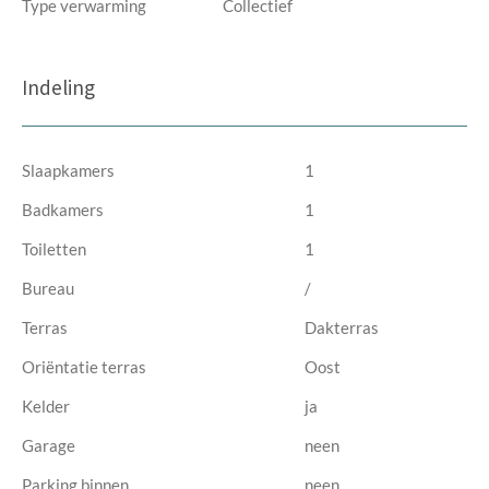
Type verwarming
Collectief
Indeling
Slaapkamers
1
Badkamers
1
Toiletten
1
Bureau
/
Terras
Dakterras
Oriëntatie terras
Oost
Kelder
ja
Garage
neen
Parking binnen
neen