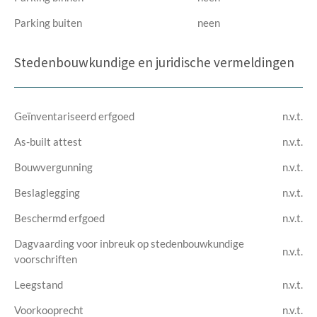
Parking buiten
neen
Stedenbouwkundige en juridische vermeldingen
Geïnventariseerd erfgoed
n.v.t.
As-built attest
n.v.t.
Bouwvergunning
n.v.t.
Beslaglegging
n.v.t.
Beschermd erfgoed
n.v.t.
Dagvaarding voor inbreuk op stedenbouwkundige
n.v.t.
voorschriften
Leegstand
n.v.t.
Voorkooprecht
n.v.t.