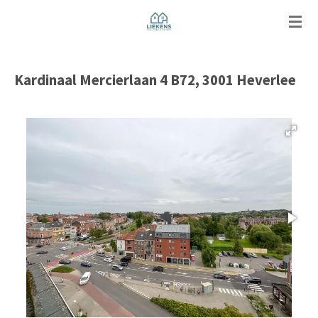
Ga
direct
naar
de
Kardinaal Mercierlaan 4 B72, 3001 Heverlee
hoofdinhoud