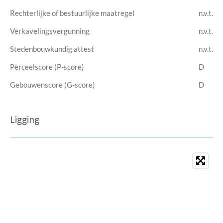
Rechterlijke of bestuurlijke maatregel
n.v.t.
Verkavelingsvergunning
n.v.t.
Stedenbouwkundig attest
n.v.t.
Perceelscore (P-score)
D
Gebouwenscore (G-score)
D
Ligging